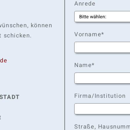
Anrede
 wünschen, können
Vorname*
t schicken.
.de
Name*
Firma/Institution
LSTADT
t
Straße, Hausnum